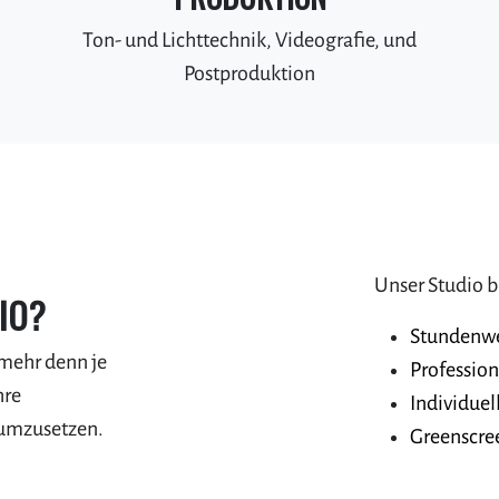
Ton- und Lichttechnik, Videografie, und
Postproduktion
Unser Studio b
IO?
Stundenw
mehr denn je
Profession
hre
Individuel
 umzusetzen.
Greenscre