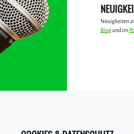
NEUIGKE
Neuigkeiten z
Blog
und im
P