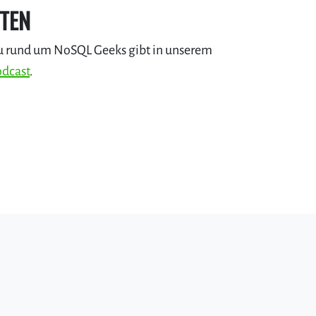
ITEN
u rund um NoSQL Geeks gibt in unserem
odcast
.